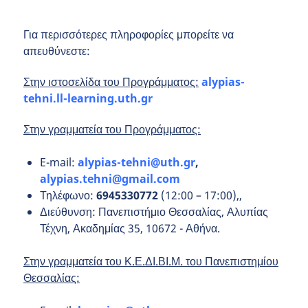
Για περισσότερες πληροφορίες μπορείτε να
απευθύνεστε:
Στην ιστοσελίδα του Προγράμματος:
alypias-
tehni.ll-learning.uth.gr
Στην γραμματεία του Προγράμματος:
E-mail:
alypias
-
tehni
@
uth
.
gr
,
alypias.tehni@gmail.com
Τηλέφωνο:
6945330772
(12:00 – 17:00),,
Διεύθυνση: Πανεπιστήμιο Θεσσαλίας, Αλυπίας
Τέχνη, Ακαδημίας 35, 10672 - Αθήνα.
Στην γραμματεία του Κ.Ε.ΔΙ.ΒΙ.Μ. του Πανεπιστημίου
Θεσσαλίας: